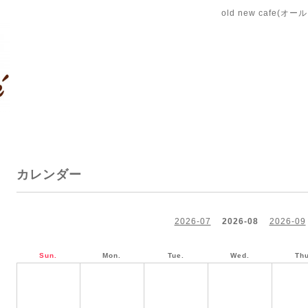
old new cafe(
カレンダー
2026-07
2026-08
2026-09
Sun.
Mon.
Tue.
Wed.
Thu