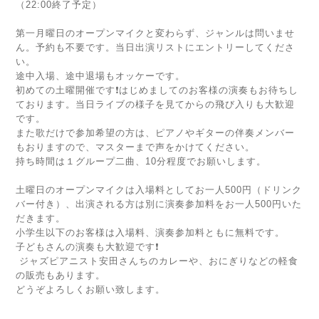
（22:00終了予定）
第一月曜日のオープンマイクと変わらず、ジャンルは問いませ
ん。予約も不要です。当日出演リストにエントリーしてくださ
い。
途中入場、途中退場もオッケーです。
初めての土曜開催です❗️はじめましてのお客様の演奏もお待ちし
ております。当日ライブの様子を見てからの飛び入りも大歓迎
です。
また歌だけで参加希望の方は、ピアノやギターの伴奏メンバー
もおりますので、マスターまで声をかけてください。
持ち時間は１グループ二曲、10分程度でお願いします。
土曜日のオープンマイクは入場料としてお一人500円（ドリンク
バー付き）、出演される方は別に演奏参加料をお一人500円いた
だきます。
小学生以下のお客様は入場料、演奏参加料ともに無料です。
子どもさんの演奏も大歓迎です❗️
ジャズピアニスト安田さんちのカレーや、おにぎりなどの軽食
の販売もあります。
どうぞよろしくお願い致します。