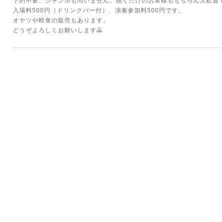
予約不要、ジャンルも問いません。聴くだけのお客様ももちろん大歓迎
入場料500円（ドリンクバー付）、演奏参加料500円です。
オヤツや軽食の販売もあります。
どうぞよろしくお願いします🙇